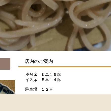
店内のご案内
座敷席 ５卓１６席
イス席 ５卓１４席
駐車場 １２台